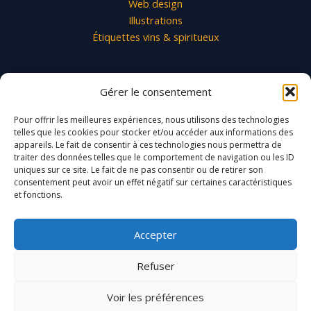
Web design
Illustrations
Étiquettes vins & spiritueux
Contact
Gérer le consentement
contact@ja-design.fr
Pour offrir les meilleures expériences, nous utilisons des technologies
06 08 31 95 03
telles que les cookies pour stocker et/ou accéder aux informations des
appareils. Le fait de consentir à ces technologies nous permettra de
traiter des données telles que le comportement de navigation ou les ID
Villenave d'Ornon
uniques sur ce site. Le fait de ne pas consentir ou de retirer son
Bordeaux – Gironde
consentement peut avoir un effet négatif sur certaines caractéristiques
et fonctions.
France
Accepter
Refuser
Voir les préférences