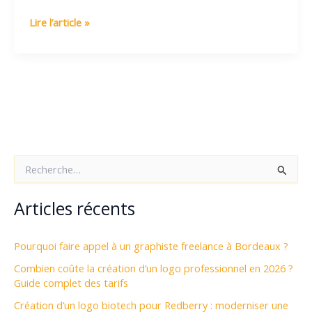
Création
Lire l’article »
de
logo
sur
mesure
avec
JA
Design
:
R
donnez
e
vie
c
h
Articles récents
à
e
votre
r
identité
c
Pourquoi faire appel à un graphiste freelance à Bordeaux ?
visuelle
h
Combien coûte la création d’un logo professionnel en 2026 ?
e
Guide complet des tarifs
r
Création d’un logo biotech pour Redberry : moderniser une