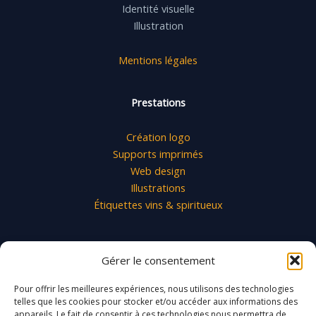
Identité visuelle
Illustration
Mentions légales
Prestations
Création logo
Supports imprimés
Web design
Illustrations
Étiquettes vins & spiritueux
Contact
Gérer le consentement
contact@ja-design.fr
Pour offrir les meilleures expériences, nous utilisons des technologies
06 08 31 95 03
telles que les cookies pour stocker et/ou accéder aux informations des
appareils. Le fait de consentir à ces technologies nous permettra de