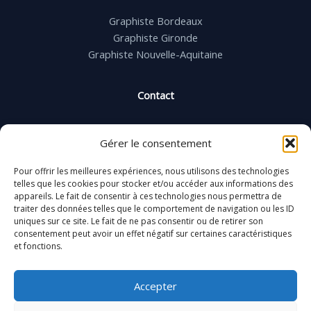
Graphiste Bordeaux
Graphiste Gironde
Graphiste Nouvelle-Aquitaine
Contact
Email : contact@ja-design.fr
Gérer le consentement
Téléphone : (+33) 6 08 31 95 03
Pour offrir les meilleures expériences, nous utilisons des technologies
Siret : 539 570 523 00040
telles que les cookies pour stocker et/ou accéder aux informations des
appareils. Le fait de consentir à ces technologies nous permettra de
traiter des données telles que le comportement de navigation ou les ID
Villenave d'Ornon
uniques sur ce site. Le fait de ne pas consentir ou de retirer son
Bordeaux – Gironde
consentement peut avoir un effet négatif sur certaines caractéristiques
et fonctions.
France
Accepter